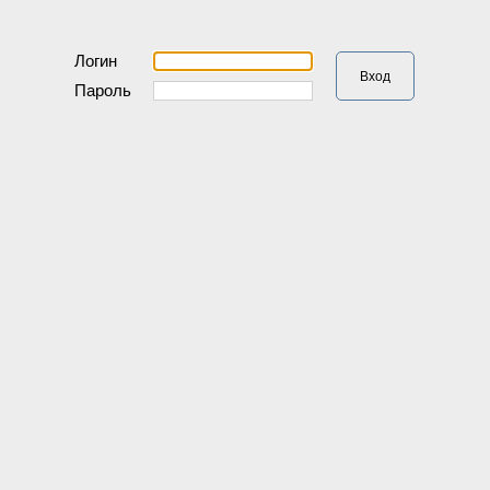
Логин
  Вход  
Пароль